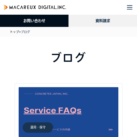
企
サ
導
採
資
ブ
業
ー
入
用
料
ロ
お問い合わせ
資料請求
情
ビ
事
情
請
グ
報
ス
例
報
求
トップ
>
ブログ
ブログ
運用・保守