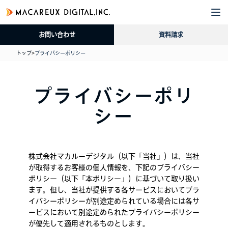
企
サ
導
採
資
ブ
業
ー
入
用
料
ロ
お問い合わせ
資料請求
情
ビ
事
情
請
グ
報
ス
例
報
求
トップ
>
プライバシーポリシー
プライバシーポリ
シー
株式会社マカルーデジタル（以下「当社」）は、当社
が取得するお客様の個人情報を、下記のプライバシー
ポリシー（以下「本ポリシー」）に基づいて取り扱い
ます。但し、当社が提供する各サービスにおいてプラ
イバシーポリシーが別途定められている場合には各サ
ービスにおいて別途定められたプライバシーポリシー
が優先して適用されるものとします。