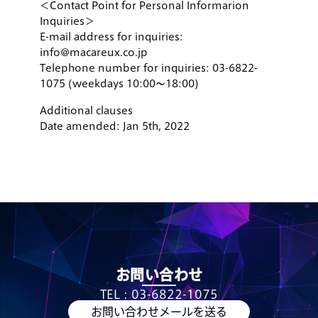
＜Contact Point for Personal Informarion
Inquiries＞
E-mail address for inquiries:
info@macareux.co.jp
Telephone number for inquiries: 03-6822-
1075 (weekdays 10:00〜18:00)
Additional clauses
Date amended: Jan 5th, 2022
お問い合わせ
TEL：03-6822-1075
お問い合わせメールを送る