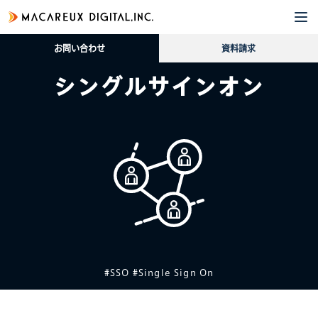
企
サ
導
採
資
ブ
業
ー
入
用
料
ロ
お問い合わせ
資料請求
情
ビ
事
情
請
グ
報
ス
例
報
求
シングルサインオン
#SSO #Single Sign On