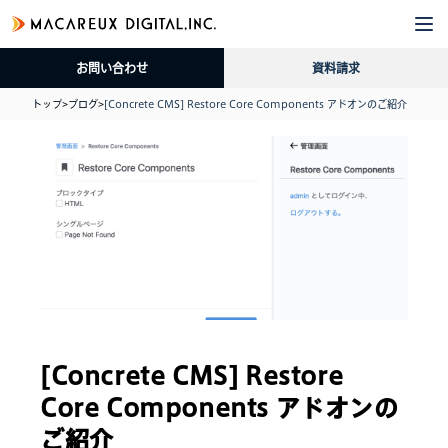
企
サ
導
採
資
ブ
業
ー
入
用
料
ロ
お問い合わせ
資料請求
情
ビ
事
情
請
グ
報
ス
例
報
求
トップ
>
ブログ
>
[Concrete CMS] Restore Core Components アドオンのご紹介
[Concrete CMS] Restore
Core Components アドオンの
ご紹介