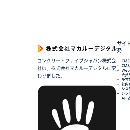
サイ
発
コンクリートファイブジャパン株式会
CM
CM
社は、株式会社マカルーデジタルに変
We
会員
わりました。
多言
社内
シス
シン
API