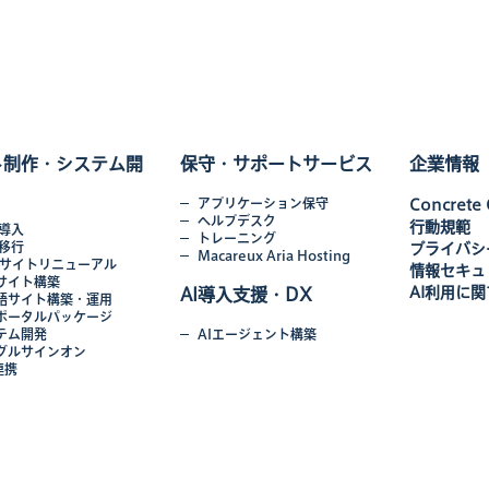
ト制作・システム開
保守・サポートサービス
企業情報
アプリケーション保守
Concrete
ヘルプデスク
行動規範
S導入
トレーニング
S移行
プライバシ
Macareux Aria Hosting
bサイトリニューアル
情報セキュ
サイト構築
AI利用に
AI導入支援・DX
語サイト構築・運用
ポータルパッケージ
テム開発
AIエージェント構築
グルサインオン
連携