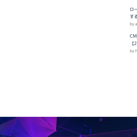
ロー
す
by 
CM
【2
by 