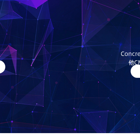
Conc
他C