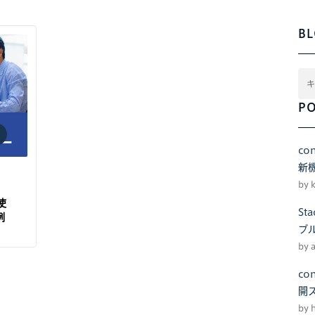
BL
PO
co
新
by 
使
S
例
ブ
by 
co
開
by 