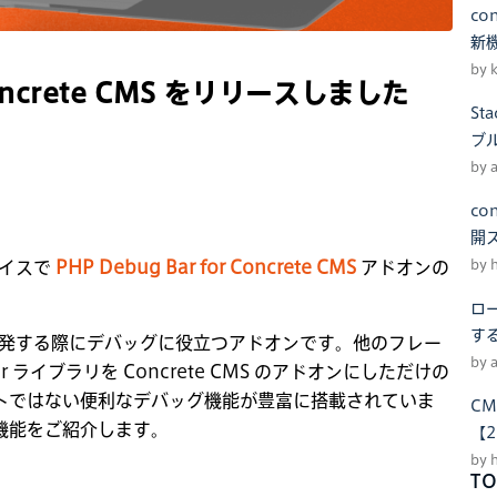
co
新
by 
 Concrete CMS をリリースしました
S
ブ
by 
co
開
by 
レイスで
PHP Debug Bar for Concrete CMS
アドオンの
ロー
す
S で開発する際にデバッグに役立つアドオンです。他のフレー
by 
r ライブラリを Concrete CMS のアドオンにしただけの
トではない便利なデバッグ機能が豊富に搭載されていま
CM
機能をご紹介します。
【2
by 
TO