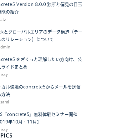
ncrete5 Version 8.0.0 独断と偏見の目玉
機能の紹介
katz
tackとグローバルエリアのデータ構造（テー
ルのリレーション）について
admin
ncrete5 をざくっと理解したい方向け、公
スライドまとめ
hissy
カル環境のconcrete5からメールを送信
る方法
asami
S『concrete5』無料体験セミナー開催
019年10月・11月】
hissy
PICS