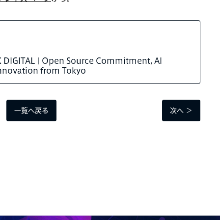
DIGITAL | Open Source Commitment, AI
 Innovation from Tokyo
一覧へ戻る
次へ ＞