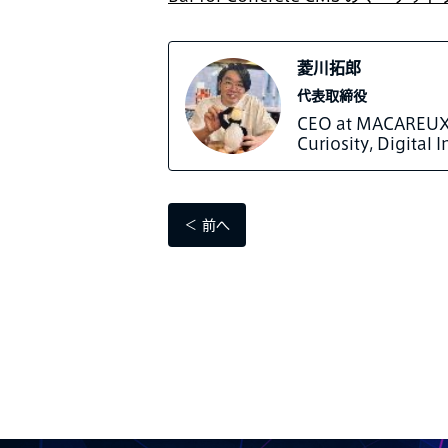
菱川拓郎
代表取締役
CEO at MACAREUX 
Curiosity, Digital
＜ 前へ