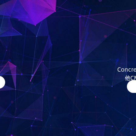
Conc
他C