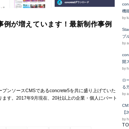
co
機
by k
ト制作事例が増えています！最新制作事例
S
ブ
by 
co
開
by h
ロー
る
ンソースCMSであるconcrete5を共に盛り上げていた
by 
ます。2017年9月現在、20社以上の企業・個人にパート
CM
【2
by h
TO