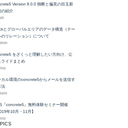
ncrete5 Version 8.0.0 独断と偏見の目玉新
能の紹介
atz
tackとグローバルエリアのデータ構造（テー
ルのリレーション）について
admin
ncrete5 をざくっと理解したい方向け、公
スライドまとめ
issy
カル環境のconcrete5からメールを送信す
方法
asami
S『concrete5』無料体験セミナー開催
019年10月・11月】
issy
PICS