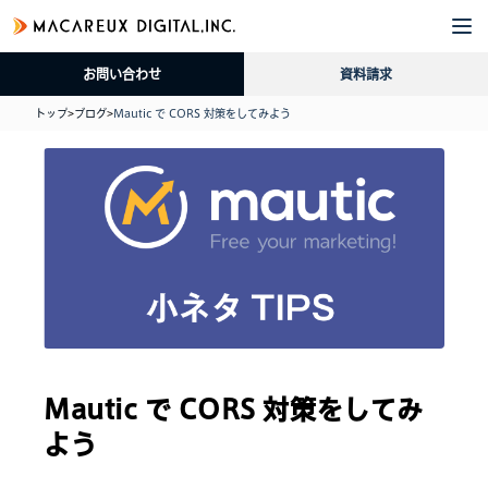
企
サ
導
採
資
ブ
業
ー
入
用
料
ロ
お問い合わせ
資料請求
情
ビ
事
情
請
グ
報
ス
例
報
求
トップ
>
ブログ
>
Mautic で CORS 対策をしてみよう
Mautic で CORS 対策をしてみ
よう