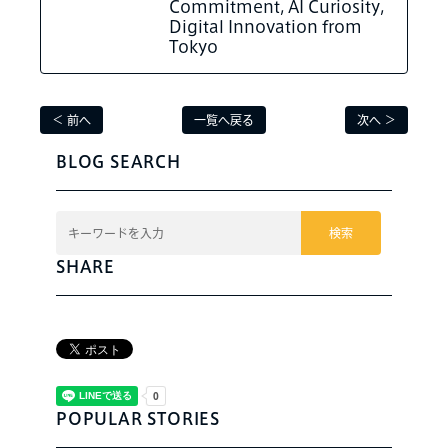
Commitment, AI Curiosity,
Digital Innovation from
Tokyo
＜ 前へ
一覧へ戻る
次へ ＞
BLOG SEARCH
検索
SHARE
POPULAR STORIES