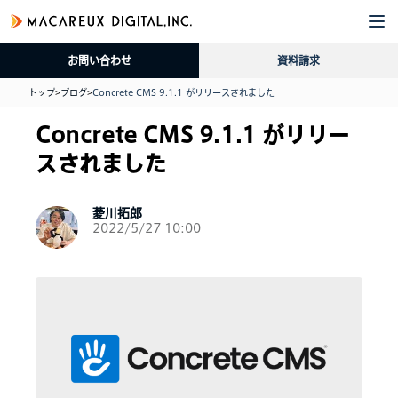
企
サ
導
採
資
ブ
業
ー
入
用
料
ロ
お問い合わせ
資料請求
情
ビ
事
情
請
グ
報
ス
例
報
求
トップ
>
ブログ
>
Concrete CMS 9.1.1 がリリースされました
Concrete CMS 9.1.1 がリリー
スされました
菱川拓郎
2022/5/27 10:00