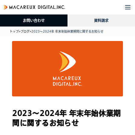
企
サ
導
採
資
ブ
業
ー
入
用
料
ロ
お問い合わせ
資料請求
情
ビ
事
情
請
グ
報
ス
例
報
求
トップ
>
ブログ
>
2023〜2024年 年末年始休業期間に関するお知らせ
2023〜2024年 年末年始休業期
間に関するお知らせ