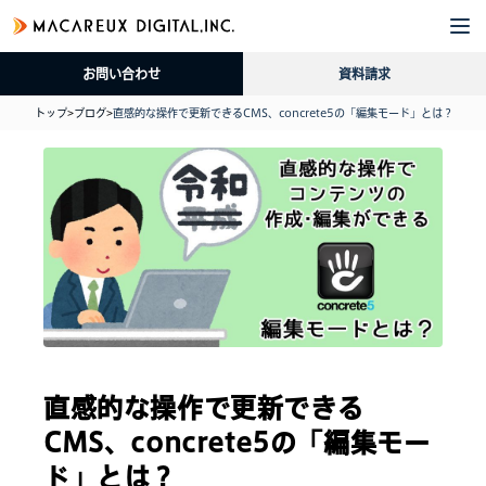
企
サ
導
採
資
ブ
業
ー
入
用
料
ロ
お問い合わせ
資料請求
情
ビ
事
情
請
グ
報
ス
例
報
求
トップ
>
ブログ
>
直感的な操作で更新できるCMS、concrete5の「編集モード」とは？
直感的な操作で更新できる
CMS、concrete5の「編集モー
ド」とは？