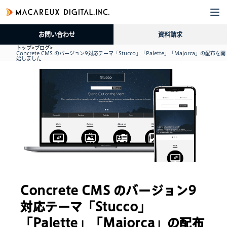
企
サ
導
採
資
ブ
業
ー
入
用
料
ロ
お問い合わせ
資料請求
情
ビ
事
情
請
グ
トップ
>
ブログ
>
報
ス
例
報
求
Concrete CMS のバージョン9対応テーマ「Stucco」「Palette」「Majorca」の配布を開
始しました
Concrete CMS のバージョン9
対応テーマ「Stucco」
「Palette」「Majorca」の配布