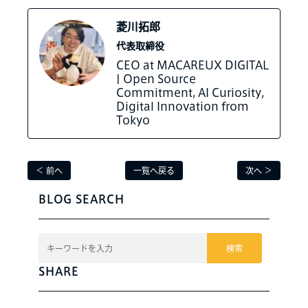
菱川拓郎
代表取締役
CEO at MACAREUX DIGITAL
| Open Source
Commitment, AI Curiosity,
Digital Innovation from
Tokyo
＜ 前へ
一覧へ戻る
次へ ＞
BLOG SEARCH
検索
SHARE