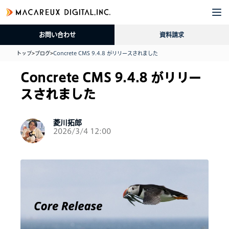
企
サ
導
採
資
ブ
業
ー
入
用
料
ロ
お問い合わせ
資料請求
情
ビ
事
情
請
グ
報
ス
例
報
求
トップ
>
ブログ
>
Concrete CMS 9.4.8 がリリースされました
Concrete CMS 9.4.8 がリリー
スされました
菱川拓郎
2026/3/4 12:00