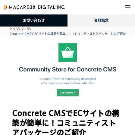
企
サ
導
採
資
ブ
業
ー
入
用
料
ロ
お問い合わせ
資料請求
情
ビ
事
情
請
グ
報
ス
例
報
求
トップ
>
ブログ
>
Concrete CMSでECサイトの構築が簡単に！コミュニティストアパッケージのご紹介
Concrete CMSでECサイトの構
築が簡単に！コミュニティスト
アパッケージのご紹介