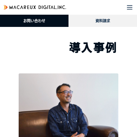
企
サ
導
採
資
ブ
業
ー
入
用
料
ロ
お問い合わせ
資料請求
情
ビ
事
情
請
グ
報
ス
例
報
求
導入事例