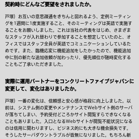
契約時にどんなご要望をされましたか。
戸塚）お互いの意思疎通をきちんと図れるよう、定例ミーティン
グを1週間に1度実施すること、そのミーティングは英語で実施す
ることをお願いしました。これは当社の代表をはじめ、さまざま
なスタッフが入れ替わりで参加することを想定していたのと、オ
フィスではスタッフ全員が英語でコミュニケーションしているた
めです。また、臨機応変に機能追加をしたかったので、機能追加
中に別の新たな追加依頼が加わったり、優先順位が随時変化する
こともご了承いただきました。
実際に運用パートナーをコンクリートファイブジャパンに
変更して、変化はありましたか。
戸塚）一番の変化は、信頼感と安心感が格段に向上しました。以
前は、システム側の変更やメンテナンスでWebサイト側のサーバ
が落ちてしまい、予約受付どころかサイト閲覧すらできなくなる
こともありました。入口となるWebサイトが閲覧不能状況になる
のは信用に関わりますし、ビジネス的にも大きな機会損失です。
そうしたサーバダウントラブルが皆無になりました。もちろん新