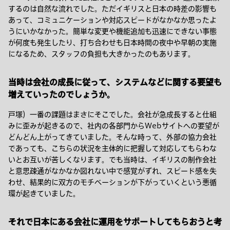
するのは自然な流れでした。ただイギリスと日本の時差の影響も
あって、コミュニケーションや対応スピードがなかなか思ったよ
うにいかなかった。簡単な変更や機能追加も迅速にできない事態
が何度も発生したり、打ち合わせも日本時間の夜中や早朝の実施
になるため、スタッフの負担も大きかったのもあります。
当時は会社の成長に従って、システムなどに関する要望も
増えていったのでしょうか。
戸塚）一番の課題はまさにそこでした。会社が急成長すると仕組
みに歪みが起きるので、社内の各部門からWebサイトへの要望が
どんどん上がってきていました。そんな時って、外部の協力会社
であっても、こちらの状況を主体的に把握して対応してもらわな
いとお互いが苦しくなります。でも当時は、イギリスの制作会社
と意思疎通がなかなか図れない中で感覚がずれ、スピード感を失
わせ、結果的に双方のモチベーションが下がっていくという悪循
環が起きていました。
それで日本にある会社に運用をサポートしてもらおうと考