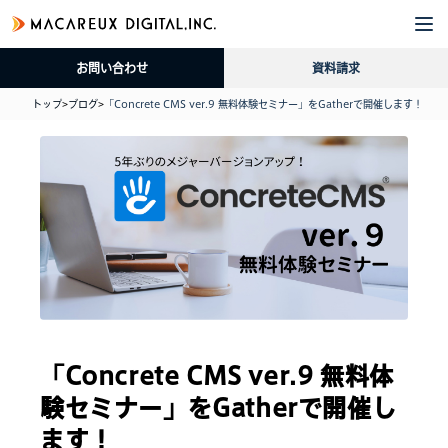
企
サ
導
採
資
ブ
業
ー
入
用
料
ロ
お問い合わせ
資料請求
情
ビ
事
情
請
グ
報
ス
例
報
求
トップ
>
ブログ
>
「Concrete CMS ver.9 無料体験セミナー」をGatherで開催します！
「Concrete CMS ver.9 無料体
験セミナー」をGatherで開催し
ます！