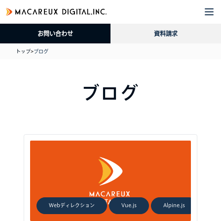
企
サ
導
採
資
ブ
業
ー
入
用
料
ロ
お問い合わせ
資料請求
情
ビ
事
情
請
グ
報
ス
例
報
求
トップ
>
ブログ
ブログ
Webディレクション
Vue.js
Alpine.js
Tai