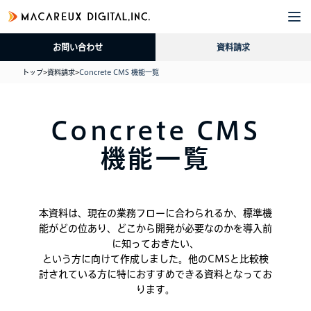
企
サ
導
採
資
ブ
業
ー
入
用
料
ロ
お問い合わせ
資料請求
情
ビ
事
情
請
グ
報
ス
例
報
求
トップ
>
資料請求
>
Concrete CMS 機能一覧
Concrete CMS
機能一覧
本資料は、現在の業務フローに合わられるか、標準機
能がどの位あり、どこから開発が必要なのかを導入前
に知っておきたい、
という方に向けて作成しました。他のCMSと比較検
討されている方に特におすすめできる資料となってお
ります。