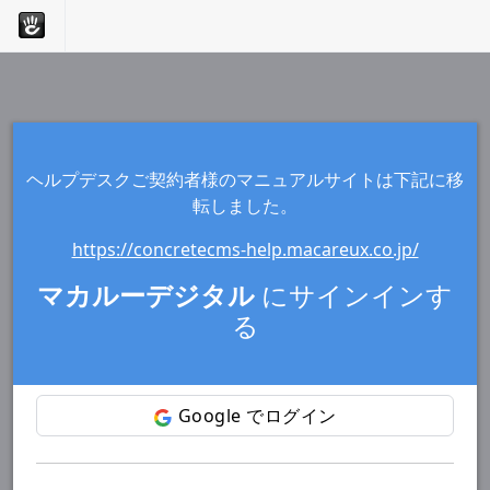
ヘルプデスクご契約者様のマニュアルサイトは下記に移
転しました。
https://concretecms-help.macareux.co.jp/
マカルーデジタル
にサインインす
る
Google でログイン